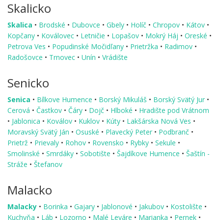
Skalicko
Skalica
•
Brodské
•
Dubovce
•
Gbely
•
Holíč
•
Chropov
•
Kátov
•
Kopčany
•
Koválovec
•
Letničie
•
Lopašov
•
Mokrý Háj
•
Oreské
•
Petrova Ves
•
Popudinské Močidľany
•
Prietržka
•
Radimov
•
Radošovce
•
Trnovec
•
Unín
•
Vrádište
Senicko
Senica
•
Bílkove Humence
•
Borský Mikuláš
•
Borský Svätý Jur
•
Cerová
•
Častkov
•
Čáry
•
Dojč
•
Hlboké
•
Hradište pod Vrátnom
•
Jablonica
•
Koválov
•
Kuklov
•
Kúty
•
Lakšárska Nová Ves
•
Moravský Svätý Ján
•
Osuské
•
Plavecký Peter
•
Podbranč
•
Prietrž
•
Prievaly
•
Rohov
•
Rovensko
•
Rybky
•
Sekule
•
Smolinské
•
Smrdáky
•
Sobotište
•
Šajdíkove Humence
•
Šaštín -
Stráže
•
Štefanov
Malacko
Malacky
•
Borinka
•
Gajary
•
Jablonové
•
Jakubov
•
Kostolište
•
Kuchyňa
•
Láb
•
Lozorno
•
Malé Leváre
•
Marianka
•
Pernek
•