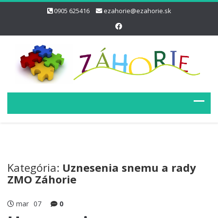
0905 625416
ezahorie@ezahorie.sk
Kategória:
Uznesenia snemu a rady
ZMO Záhorie
mar
07
0