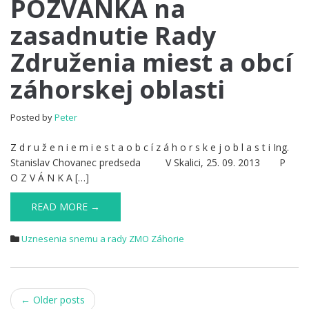
POZVÁNKA na
zasadnutie Rady
Združenia miest a obcí
záhorskej oblasti
Posted by
Peter
Z d r u ž e n i e m i e s t a o b c í z á h o r s k e j o b l a s t i Ing.
Stanislav Chovanec predseda V Skalici, 25. 09. 2013 P
O Z V Á N K A […]
READ MORE →
Uznesenia snemu a rady ZMO Záhorie
Post
←
Older posts