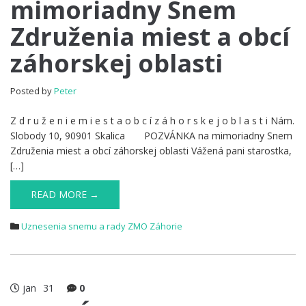
mimoriadny Snem
Združenia miest a obcí
záhorskej oblasti
Posted by
Peter
Z d r u ž e n i e m i e s t a o b c í z á h o r s k e j o b l a s t i Nám.
Slobody 10, 90901 Skalica POZVÁNKA na mimoriadny Snem
Združenia miest a obcí záhorskej oblasti Vážená pani starostka,
[…]
READ MORE →
Uznesenia snemu a rady ZMO Záhorie
jan
31
0