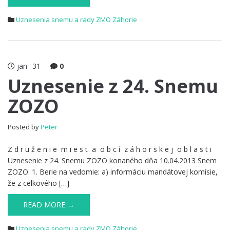
Uznesenia snemu a rady ZMO Záhorie
jan
31
0
Uznesenie z 24. Snemu
ZOZO
Posted by
Peter
Z d r u ž e n i e m i e s t a o b c í z á h o r s k e j o b l a s t i
Uznesenie z 24. Snemu ZOZO konaného dňa 10.04.2013 Snem
ZOZO: 1. Berie na vedomie: a) informáciu mandátovej komisie,
že z celkového […]
READ MORE →
Uznesenia snemu a rady ZMO Záhorie