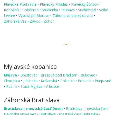
Plavecké Podhradie
•
Plavecký Mikuláš
•
Plavecký Štvrtok
•
Rohožník
•
Sološnica
•
Studienka
•
Stupava
•
Suchohrad
•
Veľké
Leváre
•
Vysoká pri Morave
•
Záhorie vojenský obvod
•
Záhorská Ves
•
Závod
•
Zohor
Myjavské kopanice
Myjava
•
Brestovec
•
Brezová pod Bradlom
•
Bukovec
•
Chvojnica
•
Jablonka
•
Košariská
•
Polianka
•
Poriadie
•
Priepasné
•
Rudník
•
Stará Myjava
•
Vrbovce
Záhorská Bratislava
Bratislava - mestská časť Devín
•
Bratislava - mestská časť
Devínska Nová Ves
•
Bratislava - mestská časť Dúbravka
•