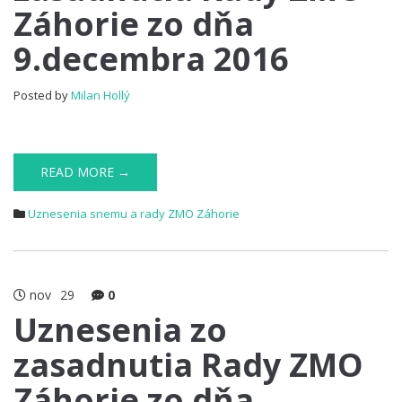
Záhorie zo dňa
9.decembra 2016
Posted by
Milan Hollý
READ MORE →
Uznesenia snemu a rady ZMO Záhorie
nov
29
0
Uznesenia zo
zasadnutia Rady ZMO
Záhorie zo dňa