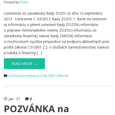
Posted by
Peter
Uznesenia zo zasadnutia Rady ZOZO zo dňa 12.septembra
2013 Uznesenie č. 03/2013 Rada ZOZO: 1. Berie na vedomie:
a) informáciu o plnení uznesení Rady ZOZOb) informáciu
o príprave mimoriadneho snemu ZOZOc) informáciu zo
zasadnutia finančnej sekcie Rady ZMOSd) informáciu
o možnostiach využitia príspevkov na podporu aktivačných prác
podľa zákona č.5/2001 Z.z. o službách zamestnanostie) žiadosť
p.Ivánka o finančný […]
READ MORE →
Uznesenia snemu a rady ZMO Záhorie
jan
31
0
POZVÁNKA na