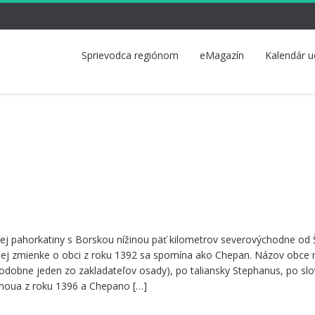
Sprievodca regiónom
eMagazín
Kalendár u
kej pahorkatiny s Borskou nížinou päť kilometrov severovýchodne od 
mnej zmienke o obci z roku 1392 sa spomína ako Chepan. Názov obce
dobne jeden zo zakladateľov osady), po taliansky Stephanus, po sl
noua z roku 1396 a Chepano […]