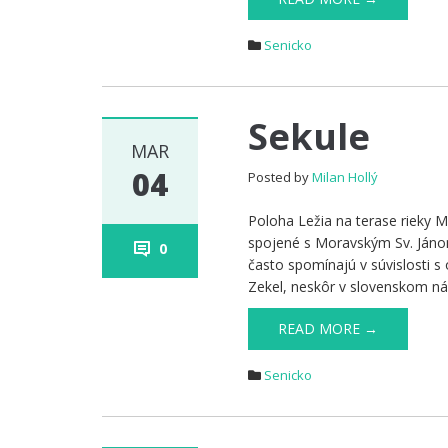
Senicko
Sekule
MAR
04
Posted by
Milan Hollý
Poloha Ležia na terase rieky M
spojené s Moravským Sv. Jáno
0
často spomínajú v súvislosti 
Zekel, neskôr v slovenskom n
READ MORE →
Senicko