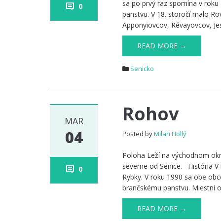
sa po prvý raz spomína v roku 
0
panstvu. V 18. storočí malo R
Apponyiovcov, Révayovcov, Jes
READ MORE →
Senicko
Rohov
MAR
04
Posted by
Milan Hollý
Poloha Leží na východnom okra
severne od Senice. História V
0
Rybky. V roku 1990 sa obe obc
brančskému panstvu. Miestni ob
READ MORE →