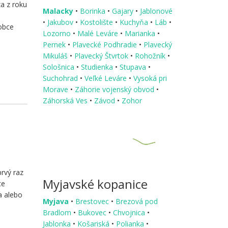
a z roku
Malacky
•
Borinka
•
Gajary
•
Jablonové
e
•
Jakubov
•
Kostolište
•
Kuchyňa
•
Láb
•
 obce
Lozorno
•
Malé Leváre
•
Marianka
•
Pernek
•
Plavecké Podhradie
•
Plavecký
Mikuláš
•
Plavecký Štvrtok
•
Rohožník
•
Sološnica
•
Studienka
•
Stupava
•
Suchohrad
•
Veľké Leváre
•
Vysoká pri
Morave
•
Záhorie vojenský obvod
•
Záhorská Ves
•
Závod
•
Zohor
prvý raz
Myjavské kopanice
ce
a alebo
Myjava
•
Brestovec
•
Brezová pod
Bradlom
•
Bukovec
•
Chvojnica
•
Jablonka
•
Košariská
•
Polianka
•