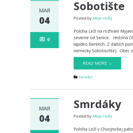
Sobotište
MAR
04
Posted by
Milan Hollý
Poloha Leží na rozhraní Myjav
severne od Senice. História O
0
lapideo Berench. Z ďalších po
nemecky Sobotischte). Obec od
READ MORE →
Senicko
Smrdáky
MAR
04
Posted by
Milan Hollý
Poloha Leží v Chvojnickej pah