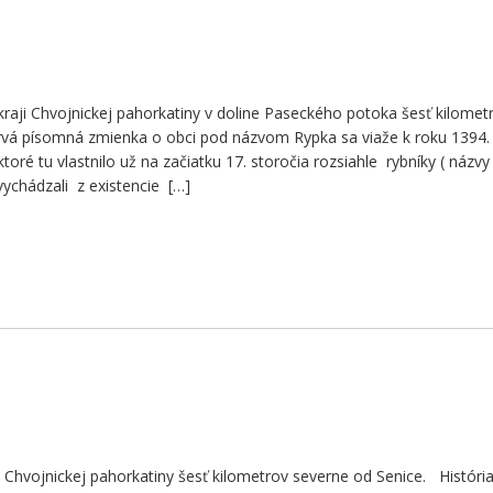
aji Chvojnickej pahorkatiny v doline Paseckého potoka šesť kilomet
Prvá písomná zmienka o obci pod názvom Rypka sa viaže k roku 1394
oré tu vlastnilo už na začiatku 17. storočia rozsiahle rybníky ( názvy 
ychádzali z existencie […]
i Chvojnickej pahorkatiny šesť kilometrov severne od Senice. Históri