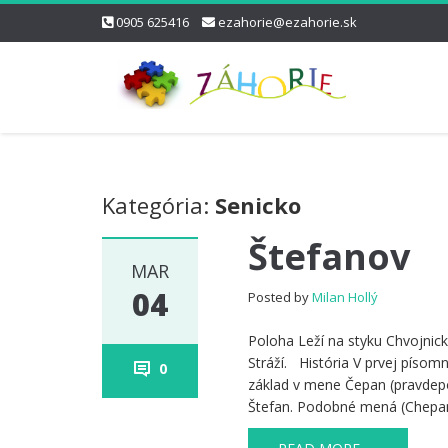
0905 625416
ezahorie@ezahorie.sk
Kategória:
Senicko
Štefanov
MAR
04
Posted by
Milan Hollý
Poloha Leží na styku Chvojnic
Stráží. História V prvej píso
0
základ v mene Čepan (pravdepo
Štefan. Podobné mená (Chepa