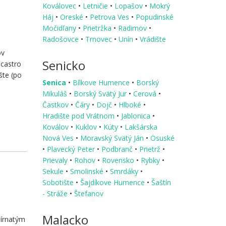
Koválovec
•
Letničie
•
Lopašov
•
Mokrý
Háj
•
Oreské
•
Petrova Ves
•
Popudinské
Močidľany
•
Prietržka
•
Radimov
•
Radošovce
•
Trnovec
•
Unín
•
Vrádište
ov
Senicko
 castro
šte (po
Senica
•
Bílkove Humence
•
Borský
Mikuláš
•
Borský Svätý Jur
•
Cerová
•
Častkov
•
Čáry
•
Dojč
•
Hlboké
•
Hradište pod Vrátnom
•
Jablonica
•
Koválov
•
Kuklov
•
Kúty
•
Lakšárska
Nová Ves
•
Moravský Svätý Ján
•
Osuské
•
Plavecký Peter
•
Podbranč
•
Prietrž
•
Prievaly
•
Rohov
•
Rovensko
•
Rybky
•
Sekule
•
Smolinské
•
Smrdáky
•
Sobotište
•
Šajdíkove Humence
•
Šaštín
- Stráže
•
Štefanov
Malacko
sírnatým