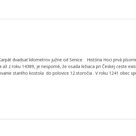
Karpát dvadsať kilometrov južne od Senice. História Hoci prvá písom
až z roku 14389, je nesporné, že osada ležiaca pri Českej ceste exis
tovanie starého kostola do polovice 12.storočia . V roku 1241 obec spu
]