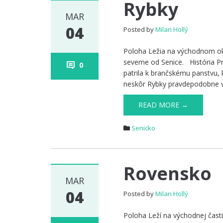
Rybky
MAR
04
Posted by
Milan Hollý
Poloha Ležia na východnom okr
severne od Senice. História 
0
patrila k brančskému panstvu, kt
neskôr Rybky pravdepodobne v
READ MORE →
Senicko
Rovensko
MAR
04
Posted by
Milan Hollý
Poloha Leží na východnej čast