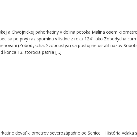
skej a Chvojnickej pahorkatiny v dolina potoka Malina osem kilometr
bec sa po prvý raz spomína v listine z roku 1241 ako Zobodycha cum
menovaní (Zobodyscha, Szobotistya) sa postupne ustálil názov Soboti
 konca 13. storočia patrila […]
orkatine deväť kilometrov severozápadne od Senice. História Vďaka 