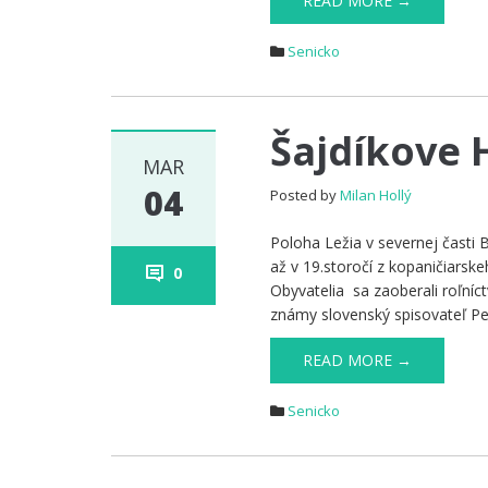
READ MORE →
Senicko
Šajdíkove
MAR
04
Posted by
Milan Hollý
Poloha Ležia v severnej časti 
až v 19.storočí z kopaničiarsk
0
Obyvatelia sa zaoberali roľn
známy slovenský spisovateľ Pet
READ MORE →
Senicko