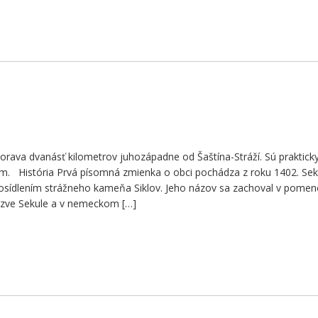
orava dvanásť kilometrov juhozápadne od Šaštína-Stráží. Sú praktick
m. História Prvá písomná zmienka o obci pochádza z roku 1402. Sek
s osídlením strážneho kameňa Siklov. Jeho názov sa zachoval v pomen
ázve Sekule a v nemeckom […]