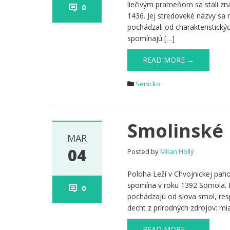
liečivým prameňom sa stali z
0
1436. Jej stredoveké názvy s
pochádzali od charakteristick
spomínajú […]
READ MORE →
Senicko
Smolinské
MAR
04
Posted by
Milan Hollý
Poloha Leží v Chvojnickej paho
spomína v roku 1392 Somola. 
0
pochádzajú od slova smol, re
decht z prírodných zdrojov: mi
READ MORE →