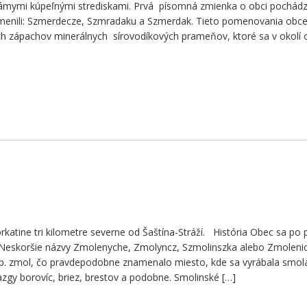
námymi kúpeľnými strediskami. Prvá písomná zmienka o obci pochádz
a menili: Szmerdecze, Szmradaku a Szmerdak. Tieto pomenovania obc
ých zápachov minerálnych sírovodíkových prameňov, ktoré sa v okolí
rkatine tri kilometre severne od Šaštína-Stráží. História Obec sa po 
Neskoršie názvy Zmolenyche, Zmolyncz, Szmolinszka alebo Zmoleni
sp. zmol, čo pravdepodobne znamenalo miesto, kde sa vyrábala smol
azgy borovíc, briez, brestov a podobne. Smolinské […]