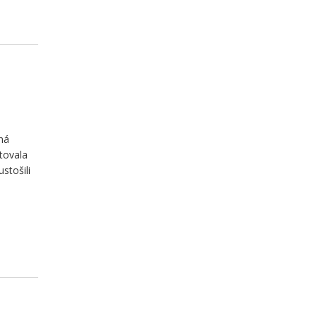
ná
tovala
stošili