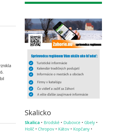
znikla
6.
bil
Skalicko
Skalica
•
Brodské
•
Dubovce
•
Gbely
•
Holíč
•
Chropov
•
Kátov
•
Kopčany
•