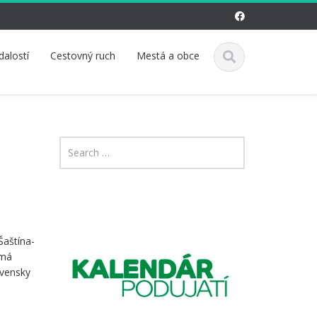
dalostí
Cestovný ruch
Mestá a obce
Šaštína-
 má
ovensky