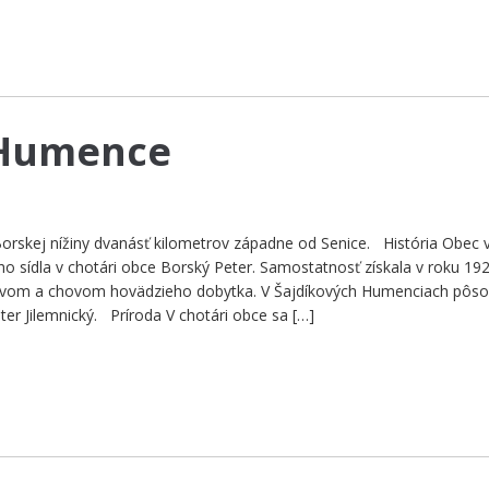
 Humence
Borskej nížiny dvanásť kilometrov západne od Senice. História Obec v
eho sídla v chotári obce Borský Peter. Samostatnosť získala v roku 192
íctvom a chovom hovädzieho dobytka. V Šajdíkových Humenciach pôso
er Jilemnický. Príroda V chotári obce sa […]