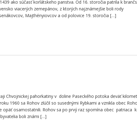
1439 ako súčasť korlátskeho panstva. Od 16. storočia patrila k bran
ovensko viacerých zemepánov, z ktorých najznámejšie boli rody
enákovcov, Majthényiovcov a od polovice 19. storočia […]
ji Chvojnickej pahorkatiny v doline Paseckého potoka deväť kilome
 roku 1960 sa Rohov zlúčil so susednými Rybkami a vznikla obec Roh
e opäť osamostatnili. Rohov sa po prvý raz spomína obec patriaca k
yvatelia boli známi […]