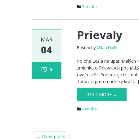
Senicko
Prievaly
MAR
04
Posted by
Milan Hollý
Poloha Ležia na úpätí Malých 
zmienka o Prievaloch pochádza 
0
oveľa skôr. Potvrdzuje to i da
Tatári, a preto uhorský kráľ […
READ MORE →
Senicko
Post
←
Older posts