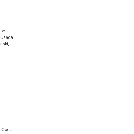
rov
. Osada
ribki,
a Obec