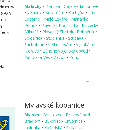
Vsou a
Malacky
•
Borinka
•
Gajary
•
Jablonové
redmetov
•
Jakubov
•
Kostolište
•
Kuchyňa
•
Láb
•
 1892 v
Lozorno
•
Malé Leváre
•
Marianka
•
e do
Pernek
•
Plavecké Podhradie
•
Plavecký
ch
Mikuláš
•
Plavecký Štvrtok
•
Rohožník
•
medzi
Sološnica
•
Studienka
•
Stupava
•
Suchohrad
•
Veľké Leváre
•
Vysoká pri
Morave
•
Záhorie vojenský obvod
•
Záhorská Ves
•
Závod
•
Zohor
la.
Myjavské kopanice
Myjava
•
Brestovec
•
Brezová pod
Bradlom
•
Bukovec
•
Chvojnica
•
Jablonka
•
Košariská
•
Polianka
•