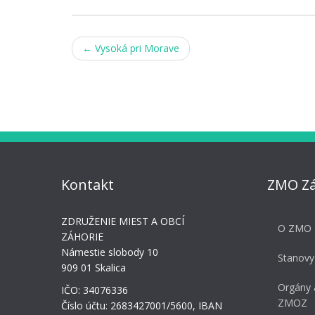
Post
←
Vysoká pri Morave
navigation
Kontakt
ZMO Zá
ZDRUŽENIE MIEST A OBCÍ
O ZMO 
ZÁHORIE
Námestie slobody 10
Stanovy
909 01 Skalica
Orgány 
IČO: 34076336
ZMOZ
Číslo účtu: 2683427001/5600, IBAN