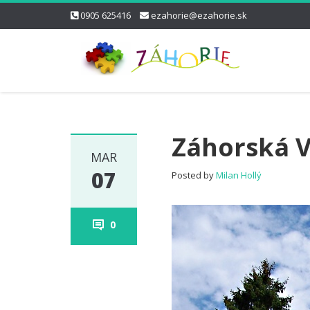
0905 625416
ezahorie@ezahorie.sk
Záhorská 
MAR
07
Posted by
Milan Hollý
0