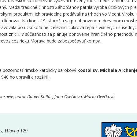
ravu. Neskôr sa intenzívne využíval drevený most medzi Záhorskou 
ený. Medzi tradičné činnosti Záhorčanov patrila výroba úžitkových p
rskymi produktmi ich pravidelne predávali na trhoch vo Viedni. V roku
ar a liehovar. Na konci 19. storočia sa po obnovenom drevenom most
ravovala po úzkokoľajnej železnici cukrová repa z viacerých susedný
ost zničili. V súčasnosti sa plánuje obnovenie hraničného priechodu 
revoz cez rieku Morava bude zabezpečovať kompa.
 za pozornosť rímsko-katolícky barokový
kostol sv. Michala Archanje
0 ho upravili a rozšírili.
oravie, autor Daniel Kollár, Jana Ovečková, Mária Ovečková
s, Hlavná 129