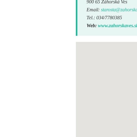
900 65 Záhorská Ves
Email:
starosta@zahorska
Tel.: 034/7780385
Web:
www.zahorskaves.s