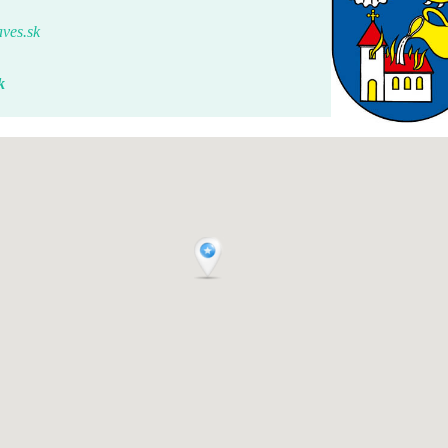
ves.sk
k