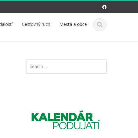
dalostí
Cestovný ruch
Mestá a obce