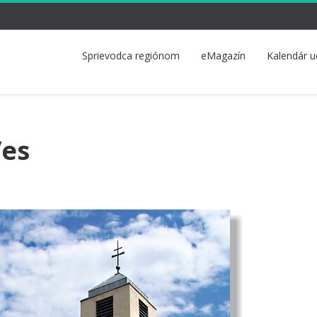
Sprievodca regiónom
eMagazín
Kalendár u
Ves