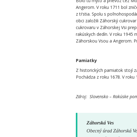
Bolo tu mýto a prievoz cez Mo
Angerom. V roku 1711 bol znič
z tŕstia. Spolu s poľnohospodá
obci založili Záhorský cukrov
cukrovaru v Záhorskej Vsi prep
rakúskych dedín. V roku 1945 m
Záhorskou Vsou a Angerom. P
Pamiatky
Z historických pamiatok stojí
Pochádza z roku 1678. V roku 194
Zdroj: Slovensko – Rakúske pom
Záhorská Ves
Obecný úrad Záhorská Ve