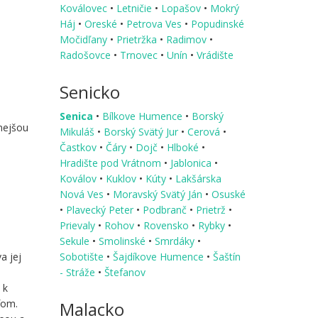
Koválovec
•
Letničie
•
Lopašov
•
Mokrý
Háj
•
Oreské
•
Petrova Ves
•
Popudinské
Močidľany
•
Prietržka
•
Radimov
•
Radošovce
•
Trnovec
•
Unín
•
Vrádište
Senicko
Senica
•
Bílkove Humence
•
Borský
nejšou
Mikuláš
•
Borský Svätý Jur
•
Cerová
•
Častkov
•
Čáry
•
Dojč
•
Hlboké
•
Hradište pod Vrátnom
•
Jablonica
•
Koválov
•
Kuklov
•
Kúty
•
Lakšárska
Nová Ves
•
Moravský Svätý Ján
•
Osuské
•
Plavecký Peter
•
Podbranč
•
Prietrž
•
Prievaly
•
Rohov
•
Rovensko
•
Rybky
•
Sekule
•
Smolinské
•
Smrdáky
•
Sobotište
•
Šajdíkove Humence
•
Šaštín
a jej
- Stráže
•
Štefanov
 k
fom.
Malacko