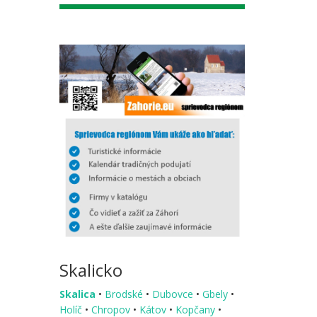
Skalicko
Skalica
•
Brodské
•
Dubovce
•
Gbely
•
Holíč
•
Chropov
•
Kátov
•
Kopčany
•