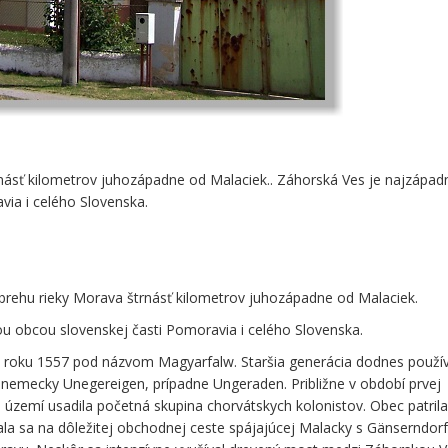
rnásť kilometrov juhozápadne od Malaciek.. Záhorská Ves je najzápad
via i celého Slovenska.
 brehu rieky Morava štrnásť kilometrov juhozápadne od Malaciek.
u obcou slovenskej časti Pomoravia i celého Slovenska.
 roku 1557 pod názvom Magyarfalw. Staršia generácia dodnes použív
 nemecky Unegereigen, prípadne Ungeraden. Približne v období prvej
území usadila početná skupina chorvátskych kolonistov. Obec patrila
a sa na dôležitej obchodnej ceste spájajúcej Malacky s Gänserndor