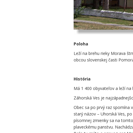
Poloha
Leží na brehu rieky Morava št
obcou slovenskej časti Pomora
História
Má 1 400 obyvateľov a leží na
Záhorská Ves je najzápadnejšo
Obec sa po prvý raz spomína v
starý názov – Uhorská Ves, po
písomnej zmienky sa na tomto 
plaveckému panstvu. Nachádzal