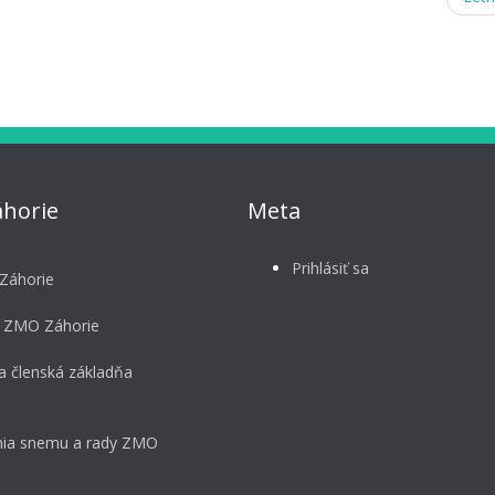
horie
Meta
Prihlásiť sa
Záhorie
 ZMO Záhorie
a členská základňa
ia snemu a rady ZMO