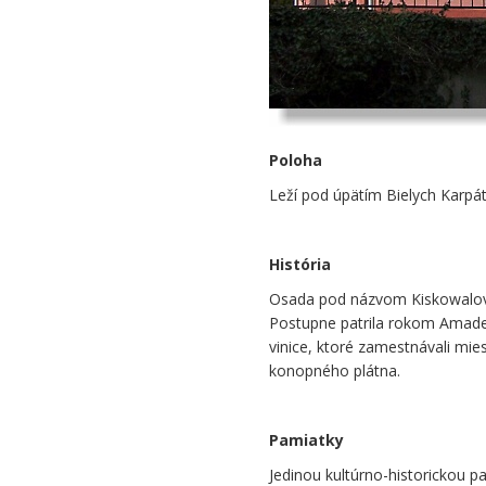
Poloha
Leží pod úpätím Bielych Karpá
História
Osada pod názvom Kiskowalov 
Postupne patrila rokom Amade
vinice, ktoré zamestnávali mi
konopného plátna.
Pamiatky
Jedinou kultúrno-historickou 