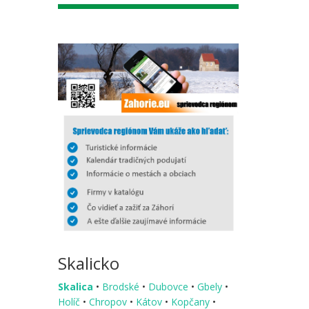
Skalicko
Skalica
•
Brodské
•
Dubovce
•
Gbely
•
Holíč
•
Chropov
•
Kátov
•
Kopčany
•