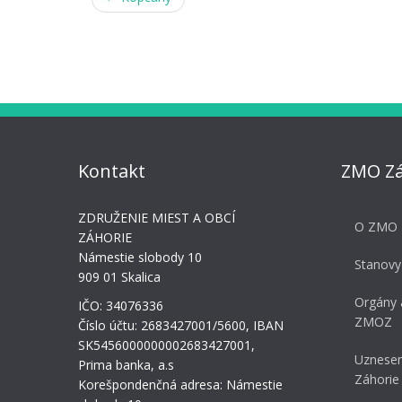
navigation
Kontakt
ZMO Zá
ZDRUŽENIE MIEST A OBCÍ
O ZMO 
ZÁHORIE
Námestie slobody 10
Stanovy
909 01 Skalica
Orgány 
IČO: 34076336
ZMOZ
Číslo účtu: 2683427001/5600, IBAN
SK5456000000002683427001,
Uznesen
Prima banka, a.s
Záhorie
Korešpondenčná adresa: Námestie