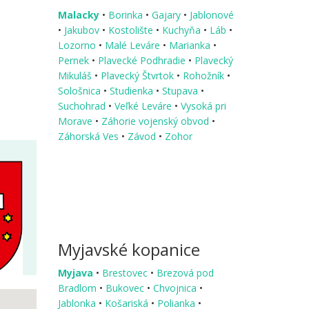
Malacky
•
Borinka
•
Gajary
•
Jablonové
•
Jakubov
•
Kostolište
•
Kuchyňa
•
Láb
•
Lozorno
•
Malé Leváre
•
Marianka
•
Pernek
•
Plavecké Podhradie
•
Plavecký
Mikuláš
•
Plavecký Štvrtok
•
Rohožník
•
Sološnica
•
Studienka
•
Stupava
•
Suchohrad
•
Veľké Leváre
•
Vysoká pri
Morave
•
Záhorie vojenský obvod
•
Záhorská Ves
•
Závod
•
Zohor
Myjavské kopanice
Myjava
•
Brestovec
•
Brezová pod
Bradlom
•
Bukovec
•
Chvojnica
•
Jablonka
•
Košariská
•
Polianka
•