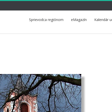
Sprievodca regiónom
eMagazín
Kalendár u