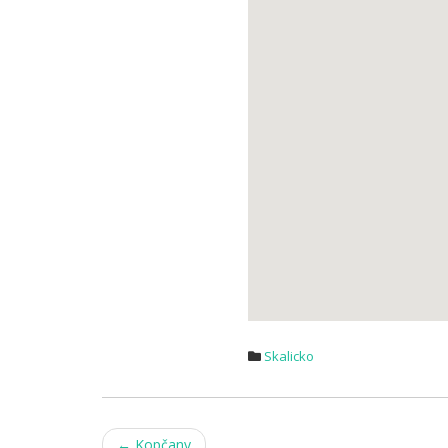
Skalicko
Post
←
Kopčany