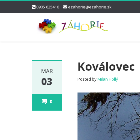
0905 625416
ezahorie@ezahorie.sk
Koválovec
MAR
03
Posted by
Milan Hollý
0