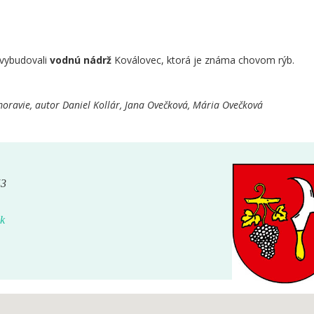
vybudovali
vodnú nádrž
Koválovec, ktorá je známa chovom rýb.
oravie, autor Daniel Kollár, Jana Ovečková, Mária Ovečková
53
k