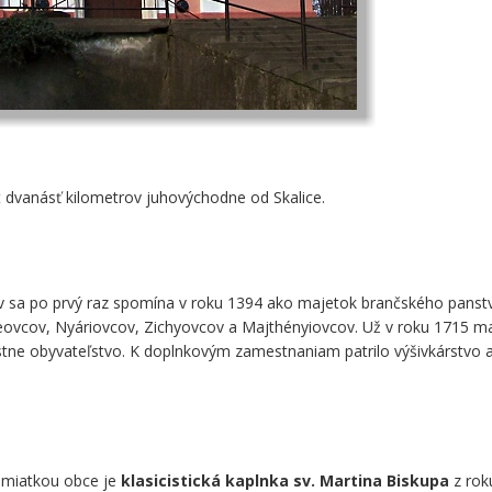
t dvanásť kilometrov juhovýchodne od Skalice.
sa po prvý raz spomína v roku 1394 ako majetok brančského panst
ovcov, Nyáriovcov, Zichyovcov a Majthényiovcov. Už v roku 1715 m
estne obyvateľstvo. K doplnkovým zamestnaniam patrilo výšivkárstvo a
pamiatkou obce je
klasicistická kaplnka sv. Martina Biskupa
z rok