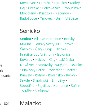
Koválovec
•
Letničie
•
Lopašov
•
Mokrý
Háj
•
Oreské
•
Petrova Ves
•
Popudinské
Močidľany
•
Prietržka
•
Radimov
•
Radošovce
•
Trnovec
•
Unín
•
Vrádište
Senicko
Senica
•
Bílkove Humence
•
Borský
Mikuláš
•
Borský Svätý Jur
•
Cerová
•
Častkov
•
Čáry
•
Dojč
•
Hlboké
•
Hradište pod Vrátnom
•
Jablonica
•
Koválov
•
Kuklov
•
Kúty
•
Lakšárska
Nová Ves
•
Moravský Svätý Ján
•
Osuské
va.
•
Plavecký Peter
•
Podbranč
•
Prietrž
•
ala
Prievaly
•
Rohov
•
Rovensko
•
Rybky
•
 tkanie
Sekule
•
Smolinské
•
Smrdáky
•
Sobotište
•
Šajdíkove Humence
•
Šaštín
- Stráže
•
Štefanov
Malacko
u 1821.