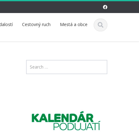
dalostí
Cestovný ruch
Mestá a obce