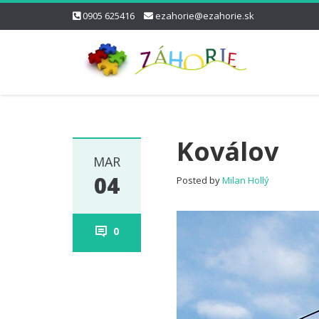
0905 625416
ezahorie@ezahorie.sk
Koválov
MAR
04
Posted by
Milan Hollý
0