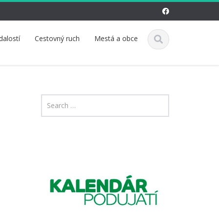
dalostí
Cestovný ruch
Mestá a obce