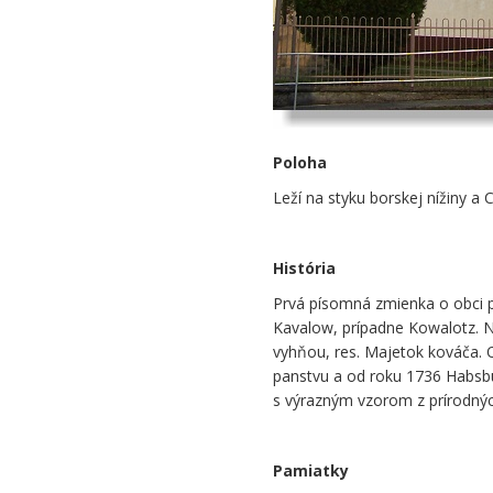
Poloha
Leží na styku borskej nížiny a
História
Prvá písomná zmienka o obci p
Kavalow, prípadne Kowalotz. 
vyhňou, res. Majetok kováča. 
panstvu a od roku 1736 Habsbu
s výrazným vzorom z prírodnýc
Pamiatky