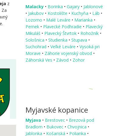
eja
z
Malacky
•
Borinka
•
Gajary
•
Jablonové
. Za
•
Jakubov
•
Kostolište
•
Kuchyňa
•
Láb
•
avný
Lozorno
•
Malé Leváre
•
Marianka
•
e.
Pernek
•
Plavecké Podhradie
•
Plavecký
Mikuláš
•
Plavecký Štvrtok
•
Rohožník
•
Sološnica
•
Studienka
•
Stupava
•
Suchohrad
•
Veľké Leváre
•
Vysoká pri
Morave
•
Záhorie vojenský obvod
•
Záhorská Ves
•
Závod
•
Zohor
Myjavské kopanice
Myjava
•
Brestovec
•
Brezová pod
Bradlom
•
Bukovec
•
Chvojnica
•
Jablonka
•
Košariská
•
Polianka
•