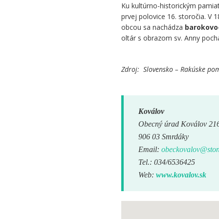
Ku kultúrno-historickým pamia
prvej polovice 16. storočia. V 
obcou sa nachádza
barokovo-
oltár s obrazom sv. Anny pochá
Zdroj: Slovensko – Rakúske pom
Koválov
Obecný úrad Koválov 21
906 03 Smrdáky
Email:
obeckovalov@ston
Tel.: 034/6536425
Web:
www.kovalov.sk