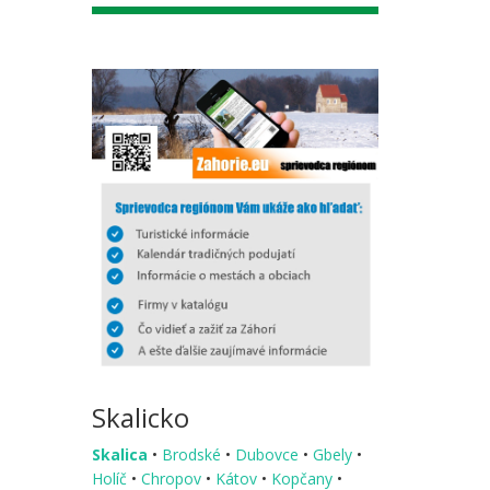
Skalicko
Skalica
•
Brodské
•
Dubovce
•
Gbely
•
Holíč
•
Chropov
•
Kátov
•
Kopčany
•