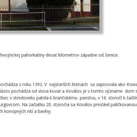
 Chvojnickej pahorkatiny desať kilometrov západne od Senice.
ochádza z roku 1392. V najstarších listinách sa zapisovala ako Kow
Názov pochádza od slova kovať a Koválov je v tomto význame dom 
Obec v stredoveku patrila k brančskému panstvu, v 16. storočí k šaš
rgovcom. Na začiatku 20. storočia sa Koválov preslávil paličkovanou
h konopných nití a bavlny.