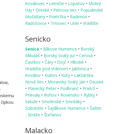
Koválovec
•
Letničie
•
Lopašov
•
Mokrý
Háj
•
Oreské
•
Petrova Ves
•
Popudinské
Močidľany
•
Prietržka
•
Radimov
•
Radošovce
•
Trnovec
•
Unín
•
Vrádište
Senicko
Senica
•
Bílkove Humence
•
Borský
Mikuláš
•
Borský Svätý Jur
•
Cerová
•
Častkov
•
Čáry
•
Dojč
•
Hlboké
•
Hradište pod Vrátnom
•
Jablonica
•
Koválov
•
Kuklov
•
Kúty
•
Lakšárska
Nová Ves
•
Moravský Svätý Ján
•
Osuské
alow,
•
Plavecký Peter
•
Podbranč
•
Prietrž
•
s
Prievaly
•
Rohov
•
Rovensko
•
Rybky
•
tínskemu
Sekule
•
Smolinské
•
Smrdáky
•
 čipkou
Sobotište
•
Šajdíkove Humence
•
Šaštín
- Stráže
•
Štefanov
Malacko