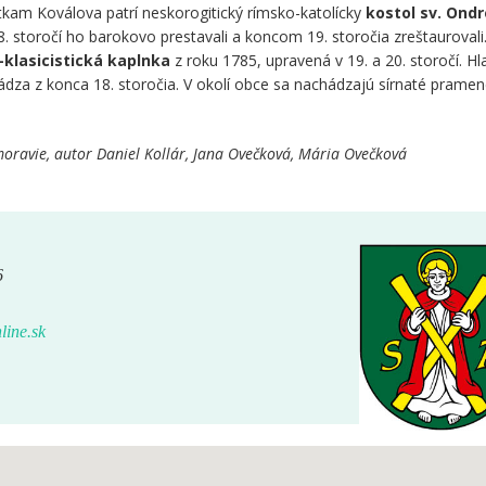
tkam Koválova patrí neskorogitický rímsko-katolícky
kostol sv. Ondr
18. storočí ho barokovo prestavali a koncom 19. storočia zreštaurovali
klasicistická kaplnka
z roku 1785, upravená v 19. a 20. storočí. Hl
dza z konca 18. storočia. V okolí obce sa nachádzajú sírnaté pramen
oravie, autor Daniel Kollár, Jana Ovečková, Mária Ovečková
6
line.sk