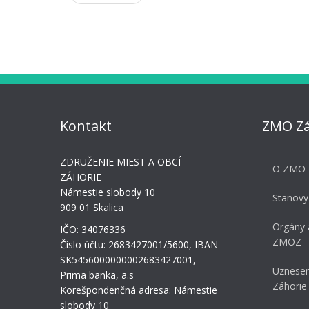
navigation
Kontakt
ZMO Zá
ZDRUŽENIE MIEST A OBCÍ
O ZMO 
ZÁHORIE
Námestie slobody 10
Stanovy
909 01 Skalica
Orgány 
IČO: 34076336
ZMOZ
Číslo účtu: 2683427001/5600, IBAN
SK5456000000002683427001,
Uznesen
Prima banka, a.s
Záhorie
Korešpondenčná adresa: Námestie
slobody 10