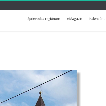
Sprievodca regiónom
eMagazín
Kalendár u