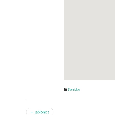
Senicko
Post
←
Jablonica