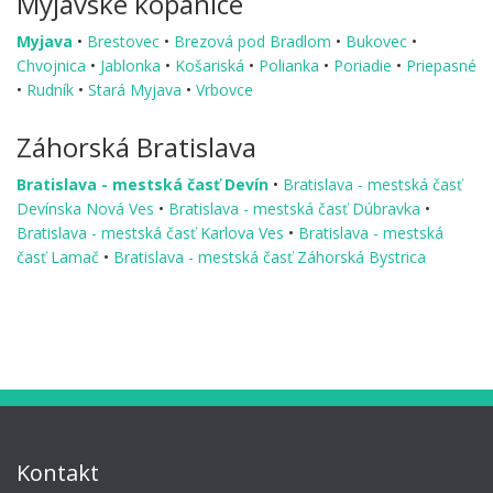
Myjavské kopanice
Myjava
•
Brestovec
•
Brezová pod Bradlom
•
Bukovec
•
Chvojnica
•
Jablonka
•
Košariská
•
Polianka
•
Poriadie
•
Priepasné
•
Rudník
•
Stará Myjava
•
Vrbovce
Záhorská Bratislava
Bratislava - mestská časť Devín
•
Bratislava - mestská časť
Devínska Nová Ves
•
Bratislava - mestská časť Dúbravka
•
Bratislava - mestská časť Karlova Ves
•
Bratislava - mestská
časť Lamač
•
Bratislava - mestská časť Záhorská Bystrica
Kontakt