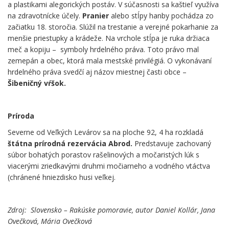
a plastikami alegorických postáv. V súčasnosti sa kaštieľ využíva
na zdravotnícke účely.
Pranier
alebo stĺpy hanby pochádza zo
začiatku 18. storočia. Slúžil na trestanie a verejné pokarhanie za
menšie priestupky a krádeže. Na vrchole stĺpa je ruka držiaca
meč a kopiju – symboly hrdelného práva. Toto právo mal
zemepán a obec, ktorá mala mestské privilégiá. O vykonávaní
hrdelného práva svedčí aj názov miestnej časti obce –
Šibeničný vŕšok.
Príroda
Severne od Veľkých Levárov sa na ploche 92, 4 ha rozkladá
štátna prírodná rezervácia Abrod.
Predstavuje zachovaný
súbor bohatých porastov rašelinových a močaristých lúk s
viacerými zriedkavými druhmi močiarneho a vodného vtáctva
(chránené hniezdisko husi veľkej.
Zdroj: Slovensko – Rakúske pomoravie, autor Daniel Kollár, Jana
Ovečková, Mária Ovečková