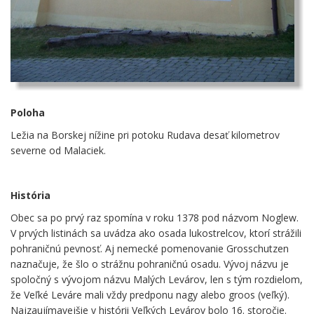
Poloha
Ležia na Borskej nížine pri potoku Rudava desať kilometrov
severne od Malaciek.
História
Obec sa po prvý raz spomína v roku 1378 pod názvom Noglew.
V prvých listinách sa uvádza ako osada lukostrelcov, ktorí strážili
pohraničnú pevnosť. Aj nemecké pomenovanie Grosschutzen
naznačuje, že šlo o strážnu pohraničnú osadu. Vývoj názvu je
spoločný s vývojom názvu Malých Levárov, len s tým rozdielom,
že Veľké Leváre mali vždy predponu nagy alebo groos (veľký).
Najzaujímavejšie v histórii Veľkých Levárov bolo 16. storočie.