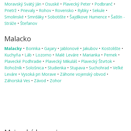
Moravský Svätý Ján
•
Osuské
•
Plavecký Peter
•
Podbranč
•
Prietrž
•
Prievaly
•
Rohov
•
Rovensko
•
Rybky
•
Sekule
•
Smolinské
•
Smrdáky
•
Sobotište
•
Šajdíkove Humence
•
Šaštín -
Stráže
•
Štefanov
Malacko
Malacky
•
Borinka
•
Gajary
•
Jablonové
•
Jakubov
•
Kostolište
•
Kuchyňa
•
Láb
•
Lozorno
•
Malé Leváre
•
Marianka
•
Pernek
•
Plavecké Podhradie
•
Plavecký Mikuláš
•
Plavecký Štvrtok
•
Rohožník
•
Sološnica
•
Studienka
•
Stupava
•
Suchohrad
•
Veľké
Leváre
•
Vysoká pri Morave
•
Záhorie vojenský obvod
•
Záhorská Ves
•
Závod
•
Zohor