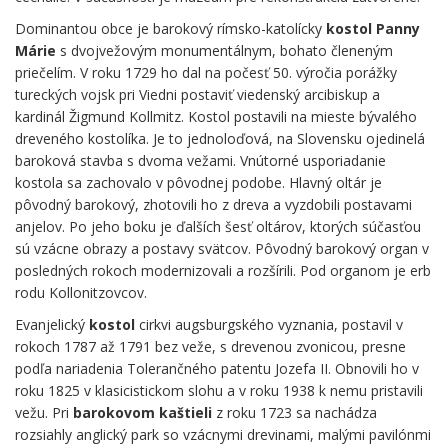
Dominantou obce je barokový rímsko-katolícky
kostol Panny
Márie
s dvojvežovým monumentálnym, bohato členeným
priečelím. V roku 1729 ho dal na počesť 50. výročia porážky
tureckých vojsk pri Viedni postaviť viedenský arcibiskup a
kardinál Žigmund Kollmitz. Kostol postavili na mieste bývalého
dreveného kostolíka. Je to jednoloďová, na Slovensku ojedinelá
baroková stavba s dvoma vežami. Vnútorné usporiadanie
kostola sa zachovalo v pôvodnej podobe. Hlavný oltár je
pôvodný barokový, zhotovili ho z dreva a vyzdobili postavami
anjelov. Po jeho boku je ďalších šesť oltárov, ktorých súčasťou
sú vzácne obrazy a postavy svätcov. Pôvodný barokový organ v
posledných rokoch modernizovali a rozšírili. Pod organom je erb
rodu Kollonitzovcov.
Evanjelický
kostol
cirkvi augsburgského vyznania, postavil v
rokoch 1787 až 1791 bez veže, s drevenou zvonicou, presne
podľa nariadenia Tolerančného patentu Jozefa II. Obnovili ho v
roku 1825 v klasicistickom slohu a v roku 1938 k nemu pristavili
vežu. Pri
barokovom
kaštieli
z roku 1723 sa nachádza
rozsiahly anglický park so vzácnymi drevinami, malými pavilónmi