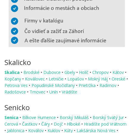
Skalicko
Skalica
•
Brodské
•
Dubovce
•
Gbely
•
Holíč
•
Chropov
•
Kátov
•
Kopčany
•
Koválovec
•
Letničie
•
Lopašov
•
Mokrý Háj
•
Oreské
•
Petrova Ves
•
Popudinské Močidľany
•
Prietržka
•
Radimov
•
Radošovce
•
Trnovec
•
Unín
•
Vrádište
Senicko
Senica
•
Bílkove Humence
•
Borský Mikuláš
•
Borský Svätý Jur
•
Cerová
•
Častkov
•
Čáry
•
Dojč
•
Hlboké
•
Hradište pod Vrátnom
•
Jablonica
•
Koválov
•
Kuklov
•
Kúty
•
Lakšárska Nová Ves
•