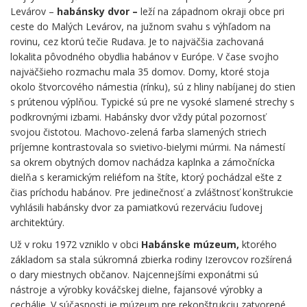
Levárov –
habánsky dvor –
leží na západnom okraji obce pri
ceste do Malých Levárov, na južnom svahu s výhľadom na
rovinu, cez ktorú tečie Rudava. Je to najväčšia zachovaná
lokalita pôvodného obydlia habánov v Európe. V čase svojho
najväčšieho rozmachu mala 35 domov. Domy, ktoré stoja
okolo štvorcového námestia (rínku), sú z hliny nabíjanej do stien
s prútenou výplňou. Typické sú pre ne vysoké slamené strechy s
podkrovnými izbami. Habánsky dvor vždy pútal pozornosť
svojou čistotou. Machovo-zelená farba slamených striech
príjemne kontrastovala so svietivo-bielymi múrmi. Na námestí
sa okrem obytných domov nachádza kaplnka a zámočnícka
dielňa s keramickým reliéfom na štíte, ktorý pochádzal ešte z
čias príchodu habánov. Pre jedinečnosť a zvláštnosť konštrukcie
vyhlásili habánsky dvor za pamiatkovú rezerváciu ľudovej
architektúry.
Už v roku 1972 vzniklo v obci
Habánske múzeum,
ktorého
základom sa stala súkromná zbierka rodiny Izerovcov rozšírená
o dary miestnych občanov. Najcennejšími exponátmi sú
nástroje a výrobky kováčskej dielne, fajansové výrobky a
cechálie. V súčasnosti je múzeum pre rekonštrukciu zatvorené.