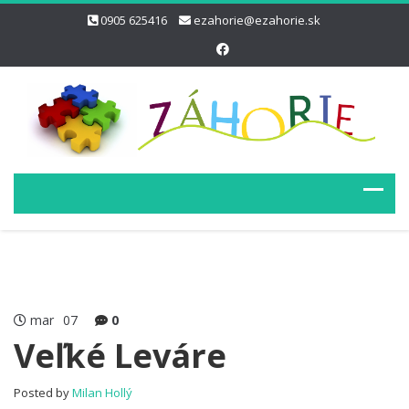
0905 625416
ezahorie@ezahorie.sk
mar
07
0
Veľké Leváre
Posted by
Milan Hollý