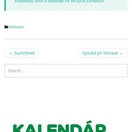
Habánsky dvor a múzeum vo Veľkých Levároch
Malacko
Post
←
Suchohrad
Vysoká pri Morave
→
navigation