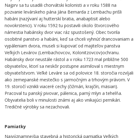
Najprv sa tu usadili chorvátski kolonisti a v roku 1588 na
pozvanie levárskeho pána Jána Bernarda z Lembachu prišli
habáni (nazývaní aj hutterskí bratia, anabaptisit alebo
novokrstenci). V roku 1592 tu postavili okolo štvorcového
námestia habánsky dvor viac ráz spustošený. Obec tvorila
osobitné panstvo a habáni, keď sa chceli vyhnúť drancovaniam a
vypáleniam dvora, museli si kupovať od majiteľov panstva
Veľkých Levárov (Lembachovcov, Kolonitzovcov)ochranu.
Habánsky dvor neustále rástol a v roku 1723 mal približne 500
obyvateľov, ktorí sa neskôr postupne asimiloval s miestnym
obyvateľstvom. Veľké Leváre sa od polovice 18. storočia rozvíjali
ako zemepanské mestečko s jarmočným a trhovým právom. V
19. storočí vznikli viaceré cechy (čižmári, krajčíri, mäsiari).
Pracoval tu panský pivovar, pálenica, parný mlyn a tehelňa.
Obyvatelia boli v minulosti známi aj ako vnikajúci pernikári.
Tredičné výrobky sa nezachovali.
Pamiatky
Najvýznamnejšia stavebná a historická pamiatka Veľkých