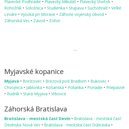
Plavecké Podhradie
•
Plavecký Mikuláš
•
Plavecký Štvrtok
•
Rohožník
•
Sološnica
•
Studienka
•
Stupava
•
Suchohrad
•
Veľké
Leváre
•
Vysoká pri Morave
•
Záhorie vojenský obvod
•
Záhorská Ves
•
Závod
•
Zohor
Myjavské kopanice
Myjava
•
Brestovec
•
Brezová pod Bradlom
•
Bukovec
•
Chvojnica
•
Jablonka
•
Košariská
•
Polianka
•
Poriadie
•
Priepasné
•
Rudník
•
Stará Myjava
•
Vrbovce
Záhorská Bratislava
Bratislava - mestská časť Devín
•
Bratislava - mestská časť
Devínska Nová Ves
•
Bratislava - mestská časť Dúbravka
•