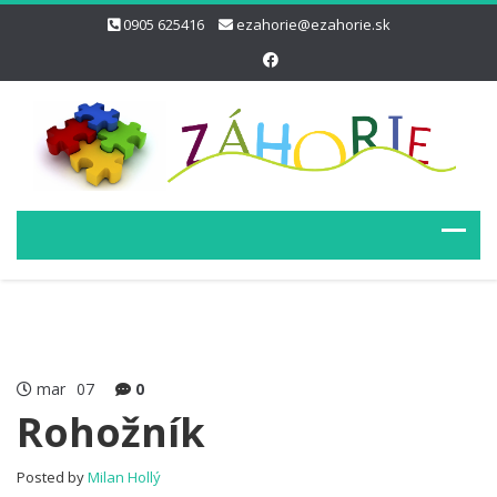
0905 625416
ezahorie@ezahorie.sk
mar
07
0
Rohožník
Posted by
Milan Hollý