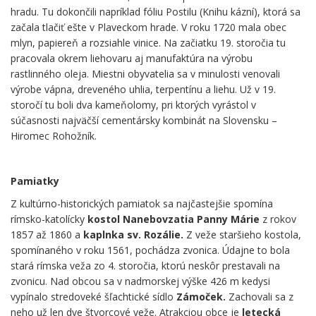
hradu. Tu dokončili napríklad fóliu Postilu (Knihu kázní), ktorá sa
začala tlačiť ešte v Plaveckom hrade. V roku 1720 mala obec
mlyn, papiereň a rozsiahle vinice. Na začiatku 19. storočia tu
pracovala okrem liehovaru aj manufaktúra na výrobu
rastlinného oleja. Miestni obyvatelia sa v minulosti venovali
výrobe vápna, dreveného uhlia, terpentínu a liehu. Už v 19.
storočí tu boli dva kameňolomy, pri ktorých vyrástol v
súčasnosti najväčší cementársky kombinát na Slovensku –
Hiromec Rohožník.
Pamiatky
Z kultúrno-historických pamiatok sa najčastejšie spomína
rímsko-katolícky
kostol Nanebovzatia Panny Márie
z rokov
1857 až 1860 a
kaplnka sv. Rozálie.
Z veže staršieho kostola,
spomínaného v roku 1561, pochádza zvonica. Údajne to bola
stará rímska veža zo 4. storočia, ktorú neskôr prestavali na
zvonicu. Nad obcou sa v nadmorskej výške 426 m kedysi
vypínalo stredoveké šľachtické sídlo
Zámoček.
Zachovali sa z
neho už len dve štvorcové veže. Atrakciou obce je
letecká