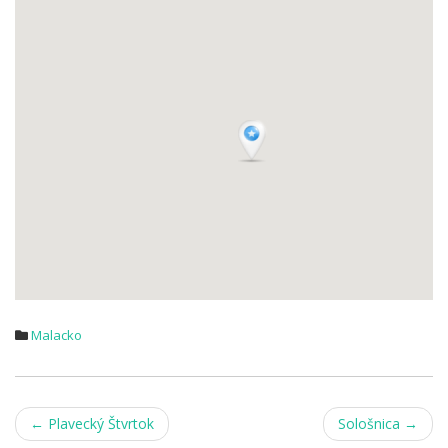
Malacko
Post
←
Plavecký Štvrtok
Sološnica
→