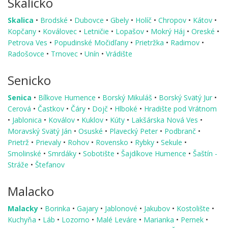
Skalicko
Skalica
•
Brodské
•
Dubovce
•
Gbely
•
Holíč
•
Chropov
•
Kátov
•
Kopčany
•
Koválovec
•
Letničie
•
Lopašov
•
Mokrý Háj
•
Oreské
•
Petrova Ves
•
Popudinské Močidľany
•
Prietržka
•
Radimov
•
Radošovce
•
Trnovec
•
Unín
•
Vrádište
Senicko
Senica
•
Bílkove Humence
•
Borský Mikuláš
•
Borský Svätý Jur
•
Cerová
•
Častkov
•
Čáry
•
Dojč
•
Hlboké
•
Hradište pod Vrátnom
•
Jablonica
•
Koválov
•
Kuklov
•
Kúty
•
Lakšárska Nová Ves
•
Moravský Svätý Ján
•
Osuské
•
Plavecký Peter
•
Podbranč
•
Prietrž
•
Prievaly
•
Rohov
•
Rovensko
•
Rybky
•
Sekule
•
Smolinské
•
Smrdáky
•
Sobotište
•
Šajdíkove Humence
•
Šaštín -
Stráže
•
Štefanov
Malacko
Malacky
•
Borinka
•
Gajary
•
Jablonové
•
Jakubov
•
Kostolište
•
Kuchyňa
•
Láb
•
Lozorno
•
Malé Leváre
•
Marianka
•
Pernek
•