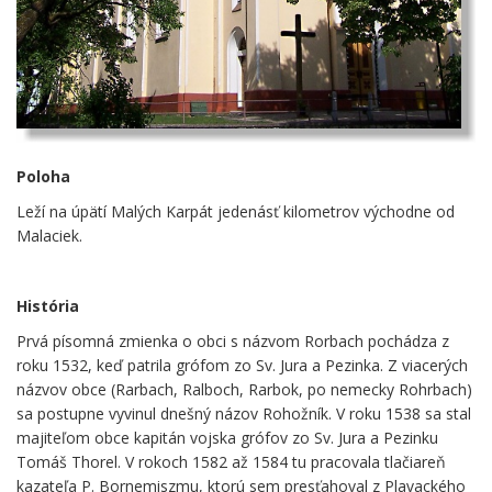
Poloha
Leží na úpätí Malých Karpát jedenásť kilometrov východne od
Malaciek.
História
Prvá písomná zmienka o obci s názvom Rorbach pochádza z
roku 1532, keď patrila grófom zo Sv. Jura a Pezinka. Z viacerých
názvov obce (Rarbach, Ralboch, Rarbok, po nemecky Rohrbach)
sa postupne vyvinul dnešný názov Rohožník. V roku 1538 sa stal
majiteľom obce kapitán vojska grófov zo Sv. Jura a Pezinku
Tomáš Thorel. V rokoch 1582 až 1584 tu pracovala tlačiareň
kazateľa P. Bornemiszmu, ktorú sem presťahoval z Plavackého