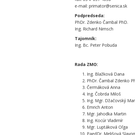
e-mail: primator@senica.sk
Podpredseda:
PhDr. Zdenko Čambal PhD.
Ing. Richard Nimsch
Tajomník:
Ing. Bc. Peter Pobuda
.
Rada ZMO:
Ing. Blažková Dana
PhDr. Čambal Zdenko P
Čermáková Anna
Ing. Čobrda Miloš
Ing. Mgr. Džačovský Mar
Emrich Anton
Mgr. Jahodka Martin
Ing. Kocúr Vladimír
Mgr. Luptáková Oľga
PaedDr. Melišová Slavo