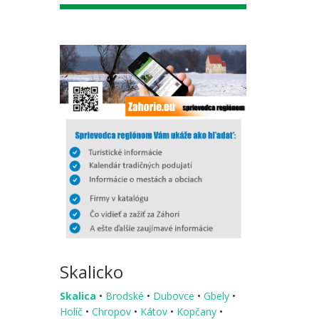
Skalicko
Skalica
•
Brodské
•
Dubovce
•
Gbely
•
Holíč
•
Chropov
•
Kátov
•
Kopčany
•