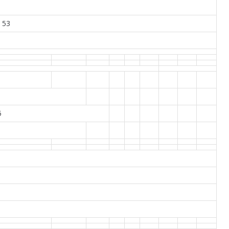
a 53
5