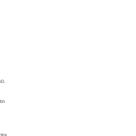
hD.
tin
míra