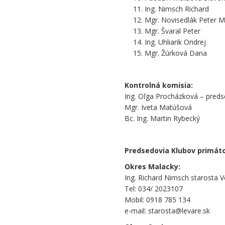
Ing. Nimsch Richard
Mgr. Novisedlák Peter 
Mgr. Švaral Peter
Ing. Uhliarik Ondrej
Mgr. Žúrková Dana
.
Kontrolná komisia:
Ing. Oľga Procházková – pred
Mgr. Iveta Matúšová
Bc. Ing. Martin Rybecký
.
Predsedovia Klubov primáto
Okres Malacky:
Ing. Richard Nimsch starosta V
Tel: 034/ 2023107
Mobil: 0918 785 134
e-mail: starosta@levare.sk