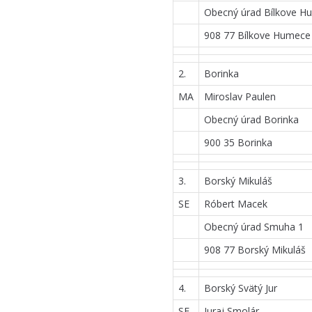
Obecný úrad Bílkove H
908 77 Bílkove Humece
2.
Borinka
MA
Miroslav Paulen
Obecný úrad Borinka
900 35 Borinka
3.
Borský Mikuláš
SE
Róbert Macek
Obecný úrad Smuha 1
908 77 Borský Mikuláš
4.
Borský Svätý Jur
SE
Juraj Smolár