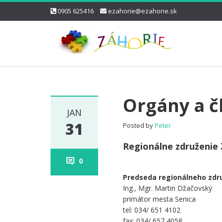
0905 625416
ezahorie@ezahorie.sk
Orgány a 
JAN
31
Posted by
Peter
Regionálne združenie
0
.
Predseda regionálneho zdr
Ing., Mgr. Martin Džačovský
primátor mesta Senica
tel: 034/ 651 4102
fax: 034/ 657 4058