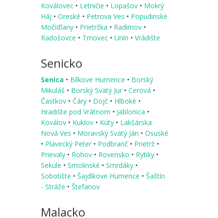
Koválovec
•
Letničie
•
Lopašov
•
Mokrý
Háj
•
Oreské
•
Petrova Ves
•
Popudinské
Močidľany
•
Prietržka
•
Radimov
•
Radošovce
•
Trnovec
•
Unín
•
Vrádište
Senicko
Senica
•
Bílkove Humence
•
Borský
Mikuláš
•
Borský Svätý Jur
•
Cerová
•
Častkov
•
Čáry
•
Dojč
•
Hlboké
•
Hradište pod Vrátnom
•
Jablonica
•
Koválov
•
Kuklov
•
Kúty
•
Lakšárska
Nová Ves
•
Moravský Svätý Ján
•
Osuské
•
Plavecký Peter
•
Podbranč
•
Prietrž
•
Prievaly
•
Rohov
•
Rovensko
•
Rybky
•
Sekule
•
Smolinské
•
Smrdáky
•
Sobotište
•
Šajdíkove Humence
•
Šaštín
- Stráže
•
Štefanov
Malacko