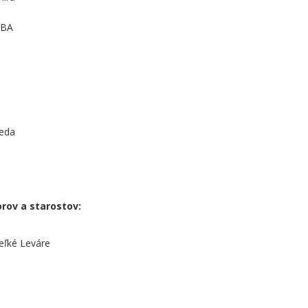
MBA
seda
rov a starostov:
eľké Leváre