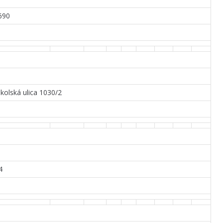
690
kolská ulica 1030/2
4