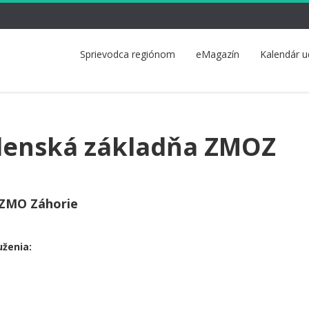
Sprievodca regiónom
eMagazín
Kalendár u
členská základňa ZMOZ
 ZMO Záhorie
uženia: