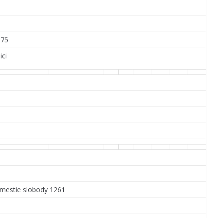
175
ici
ámestie slobody 1261