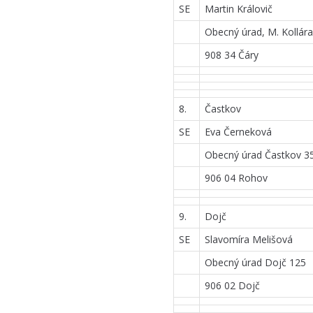
SE
Martin Královič
Obecný úrad, M. Kollár
908 34 Čáry
8.
Častkov
SE
Eva Černeková
Obecný úrad Častkov 3
906 04 Rohov
9.
Dojč
SE
Slavomíra Melišová
Obecný úrad Dojč 125
906 02 Dojč