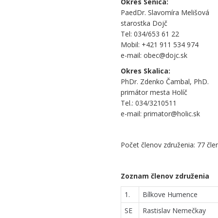
Okres Senica:
PaedDr. Slavomíra Melišová
starostka Dojč
Tel: 034/653 61 22
Mobil: +421 911 534 974
e-mail: obec@dojc.sk
Okres Skalica:
PhDr. Zdenko Čambal, PhD.
primátor mesta Holíč
Tel.: 034/3210511
e-mail: primator@holic.sk
.
Počet členov združenia: 77 čle
.
Zoznam členov združenia
1.
Bílkove Humence
SE
Rastislav Nemečkay