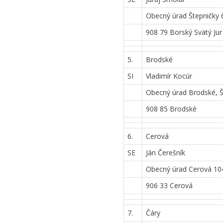
Obecný úrad Štepničky 
908 79 Borský Svätý Jur
5.
Brodské
SI
Vladimír Kocúr
Obecný úrad Brodské, Š
908 85 Brodské
6.
Cerová
SE
Ján Čerešník
Obecný úrad Cerová 10
906 33 Cerová
7.
Čáry