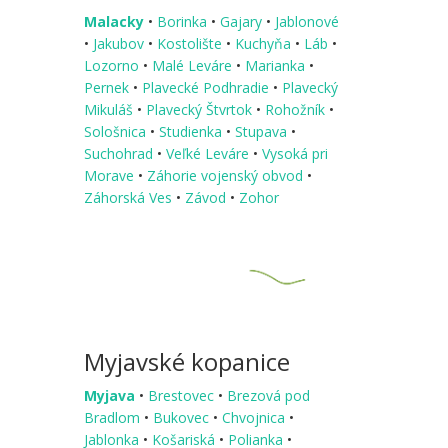
Malacky
•
Borinka
•
Gajary
•
Jablonové
•
Jakubov
•
Kostolište
•
Kuchyňa
•
Láb
•
Lozorno
•
Malé Leváre
•
Marianka
•
Pernek
•
Plavecké Podhradie
•
Plavecký
Mikuláš
•
Plavecký Štvrtok
•
Rohožník
•
Sološnica
•
Studienka
•
Stupava
•
Suchohrad
•
Veľké Leváre
•
Vysoká pri
Morave
•
Záhorie vojenský obvod
•
Záhorská Ves
•
Závod
•
Zohor
Myjavské kopanice
Myjava
•
Brestovec
•
Brezová pod
Bradlom
•
Bukovec
•
Chvojnica
•
Jablonka
•
Košariská
•
Polianka
•