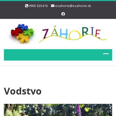
0905 625416
ezahorie@ezahorie.sk
Vodstvo