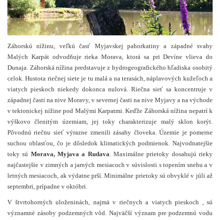
Záhorskú nížinu, veľkú časť Myjavskej pahorkatiny a západné svahy
Malých Karpát odvodňuje rieka Morava, ktorá
sa pri Devíne vlieva do
Dunaja. Záhorská nížina predstavuje z hydrogeografického hľadiska osobitý
celok. Hustota riečnej siete je tu malá a na terasách, náplavových kužeľoch a
viatych pieskoch niekedy dokonca nulová. Riečna sieť sa koncentruje v
západnej časti na nive Moravy, v severnej časti na nive Myjavy a na východe
v tektonickej nížine pod Malými Karpatmi. Keďže Záhorská nížina nepatrí k
výškovo členitým územiam, jej toky charakterizuje malý sklon korýt.
Pôvodnú riečnu sieť výrazne zmenili zásahy človeka. Územie je pomerne
suchou oblasťou, čo je dôsledok klimatických podmienok. Najvodnatejšie
toky sú
Morava, Myjava a Rudava
. Maximálne prietoky dosahujú rieky
najčastejšie v zimných a jarných mesiacoch v súvislosti s topením snehu a v
letných mesiacoch, ak výdatne prší. Minimálne prietoky sú obvyklé v júli až
septembri, prípadne v októbri.
V štvrtohorných uloženinách, najmä v riečnych a viatych pieskoch , sú
významné zásoby podzemných vôd. Najväčší význam pre podzemnú vodu