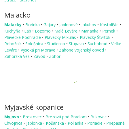
Malacko
Malacky
•
Borinka
•
Gajary
•
Jablonové
•
Jakubov
•
Kostolište
•
Kuchyňa
•
Láb
•
Lozorno
•
Malé Leváre
•
Marianka
•
Pernek
•
Plavecké Podhradie
•
Plavecký Mikuláš
•
Plavecký Štvrtok
•
Rohožník
•
Sološnica
•
Studienka
•
Stupava
•
Suchohrad
•
Veľké
Leváre
•
Vysoká pri Morave
•
Záhorie vojenský obvod
•
Záhorská Ves
•
Závod
•
Zohor
Myjavské kopanice
Myjava
•
Brestovec
•
Brezová pod Bradlom
•
Bukovec
•
Chvojnica
•
Jablonka
•
Košariská
•
Polianka
•
Poriadie
•
Priepasné