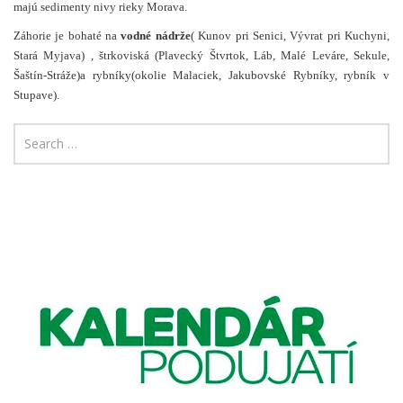
majú sedimenty nivy rieky Morava.
Záhorie je bohaté na
vodné nádrže
( Kunov pri Senici, Vývrat pri Kuchyni,
Stará Myjava) , štrkoviská (Plavecký Štvrtok, Láb, Malé Leváre, Sekule,
Šaštín-Stráže)a rybníky(okolie Malaciek, Jakubovské Rybníky, rybník v
Stupave).