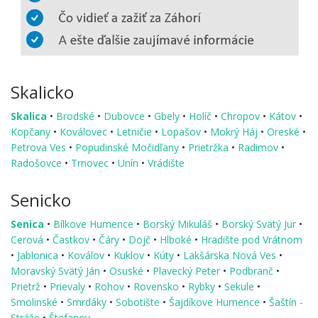
Skalicko
Skalica
•
Brodské
•
Dubovce
•
Gbely
•
Holíč
•
Chropov
•
Kátov
•
Kopčany
•
Koválovec
•
Letničie
•
Lopašov
•
Mokrý Háj
•
Oreské
•
Petrova Ves
•
Popudinské Močidľany
•
Prietržka
•
Radimov
•
Radošovce
•
Trnovec
•
Unín
•
Vrádište
Senicko
Senica
•
Bílkove Humence
•
Borský Mikuláš
•
Borský Svätý Jur
•
Cerová
•
Častkov
•
Čáry
•
Dojč
•
Hlboké
•
Hradište pod Vrátnom
•
Jablonica
•
Koválov
•
Kuklov
•
Kúty
•
Lakšárska Nová Ves
•
Moravský Svätý Ján
•
Osuské
•
Plavecký Peter
•
Podbranč
•
Prietrž
•
Prievaly
•
Rohov
•
Rovensko
•
Rybky
•
Sekule
•
Smolinské
•
Smrdáky
•
Sobotište
•
Šajdíkove Humence
•
Šaštín -
Stráže
•
Štefanov