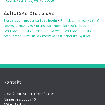
•
Rudník
•
Stará Myjava
•
Vrbovce
Záhorská Bratislava
Bratislava - mestská časť Devín
•
Bratislava - mestská časť
Devínska Nová Ves
•
Bratislava - mestská časť Dúbravka
•
Bratislava - mestská časť Karlova Ves
•
Bratislava - mestská
časť Lamač
•
Bratislava - mestská časť Záhorská Bystrica
Kontakt
ZDRUŽENIE MIEST A OBCÍ ZÁHORIE
Námestie slobody 10
909 01 Skalica